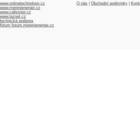
www.onlinetechnology.cz
O nás
|
Obchodní podmínky
|
Kont
www.merenienergie.cz
www.callsister.cz
www.laznet.cz
technická podpora
fórum forum.merenienergie.cz