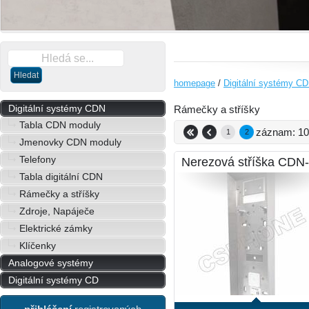
zobrazit detaily
homepage
/
Digitální systémy C
Digitální systémy CDN
Rámečky a stříšky
Tabla CDN moduly
záznam: 10 
1
2
Jmenovky CDN moduly
Telefony
Nerezová stříška CDN
Tabla digitální CDN
Rámečky a stříšky
Zdroje, Napáječe
Elektrické zámky
Klíčenky
zobrazit detaily
Analogové systémy
Digitální systémy CD